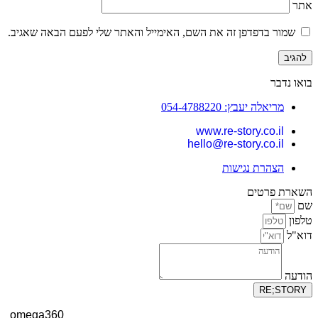
אתר
שמור בדפדפן זה את השם, האימייל והאתר שלי לפעם הבאה שאגיב.
בואו נדבר
מריאלה יעבץ: 054-4788220
www.re-story.co.il
hello@re-story.co.il
הצהרת נגישות
השארת פרטים
שם
טלפון
דוא"ל
הודעה
RE;STORY
omega360