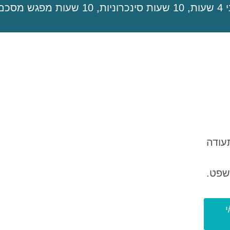
עודה
שפט.
י